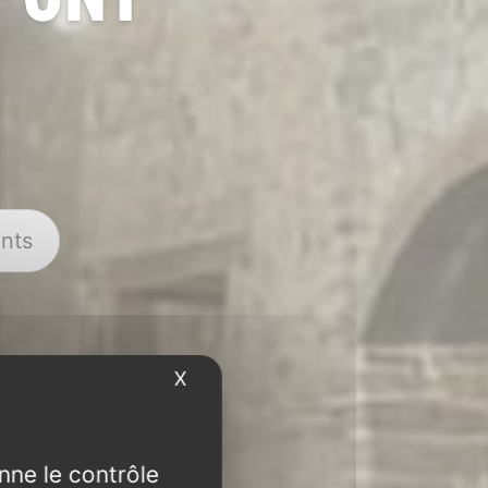
nts
X
Masquer le bandeau des cookies
nne le contrôle