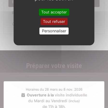
Événements
Tout accepter
Réceptions
Tout refuser
Gîtes
Personnaliser
Préparer votre visite
Horaires du 28 mars au 8 nov. 2026
Ouverture à la
visite individuelle
du Mardi au Vendredi
(inclus)
de 11h à 18h.