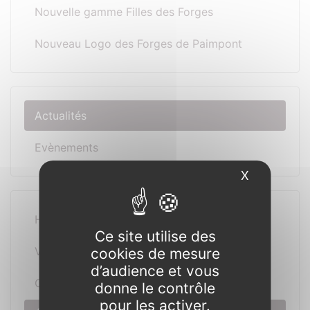
Nouvelle gamme Filles des Forges
Nouveau Logo des Forges de Paimpont
Actualités
Evènements
X
Masquer l
Histoire
Ce site utilise des
Visites
cookies de mesure
d’audience et vous
Chantiers
donne le contrôle
pour les activer.