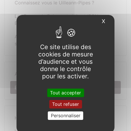
Connaissez vous le Uilleann-Pipes ?
Les Forges de Paimpont visitent IRON
X
Masquer l
BRIDGE
Agrément Académique pour les visites
scolaires,
Ce site utilise des
cookies de mesure
d’audience et vous
donne le contrôle
Actualités
pour les activer.
Evènements
Tout accepter
Tout refuser
Personnaliser
Histoire