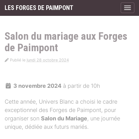
Panneau de gestion des cookies
LES FORGES DE PAIMPONT
Affic
aller au contenu
Salon du mariage aux Forges
de Paimpont
Publié le
lundi 28 octobre 2024
3 novembre 2024
à partir de 10h
Cette année, Univers Blanc a choisi le cadre
exceptionnel des Forges de Paimpont, pour
organiser son
Salon du Mariage
, une journée
unique, dédiée aux futurs mariés.