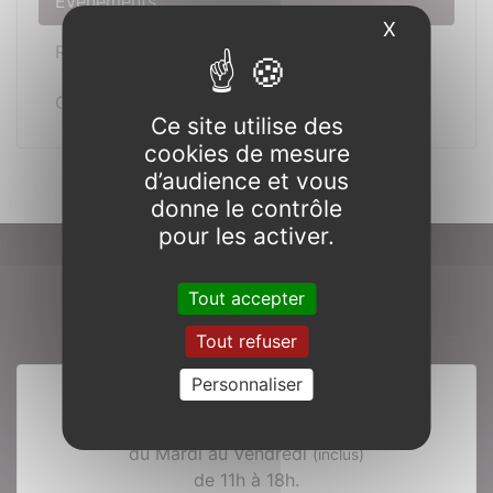
Événements
X
Masquer l
Réceptions
Gîtes
Ce site utilise des
cookies de mesure
d’audience et vous
donne le contrôle
pour les activer.
Préparer votre visite
Tout accepter
Tout refuser
Personnaliser
Horaires du 28 mars au 8 nov. 2026
Ouverture à la
visite individuelle
du Mardi au Vendredi
(inclus)
de 11h à 18h.