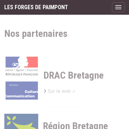
Panneau de gestion des cookies
LES FORGES DE PAIMPONT
Affic
aller au contenu
Nos partenaires
DRAC Bretagne
Sur le web
Région Bretagne