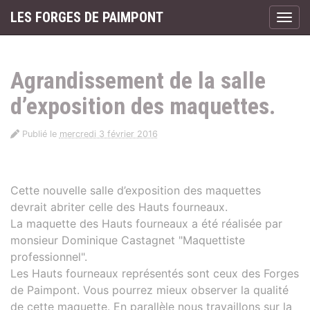
Panneau de gestion des cookies
LES FORGES DE PAIMPONT
Affic
aller au contenu
Agrandissement de la salle
d’exposition des maquettes.
Publié le
mercredi 3 février 2016
Cette nouvelle salle d’exposition des maquettes
devrait abriter celle des Hauts fourneaux.
La maquette des Hauts fourneaux a été réalisée par
monsieur Dominique Castagnet "Maquettiste
professionnel".
Les Hauts fourneaux représentés sont ceux des Forges
de Paimpont. Vous pourrez mieux observer la qualité
de cette maquette. En parallèle nous travaillons sur la