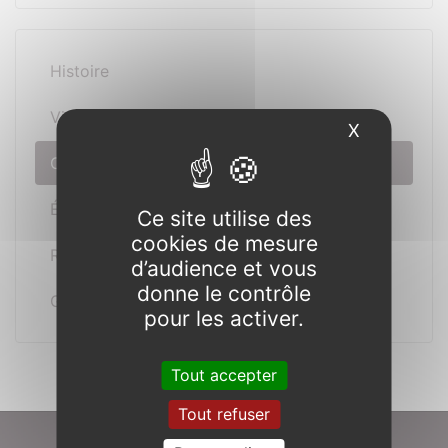
Histoire
Visites
X
Masquer l
Chantiers
Événements
Ce site utilise des
cookies de mesure
Réceptions
d’audience et vous
donne le contrôle
Gîtes
pour les activer.
Tout accepter
Tout refuser