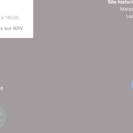
Site histo
Maiso
Le
 à 14h30.
rs sur RDV
.