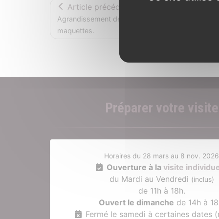
Article précédent
Agrandissement de la salle d’exposition des
maquettes.
Préparer votre visite
Horaires du 28 mars au 8 nov. 202
Ouverture à la
visite individue
du Mardi au Vendredi
(inclus)
de 11h à 18h.
Ouvert le dimanche
de 14h à 18
Fermé le samedi à certaines dates 