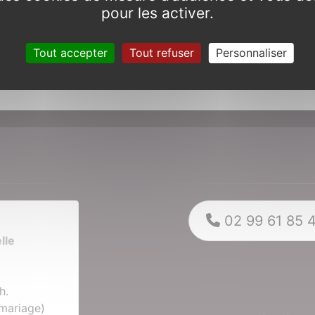
Article suivant
pour les activer.
Travaux sur la digue suite
Tout accepter
Tout refuser
Personnaliser
02 99 61 85 
6
lle
h.
(mariage)