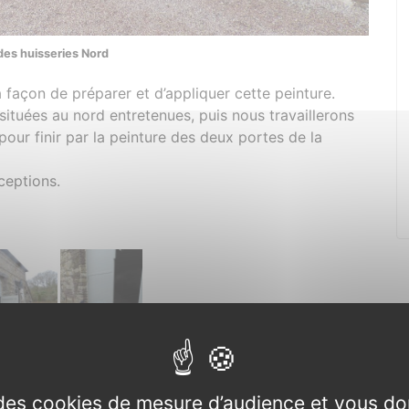
des huisseries Nord
a façon de préparer et d’appliquer cette peinture.
 situées au nord entretenues, puis nous travaillerons
pour finir par la peinture des deux portes de la
ceptions.
e des cookies de mesure d’audience et vous do