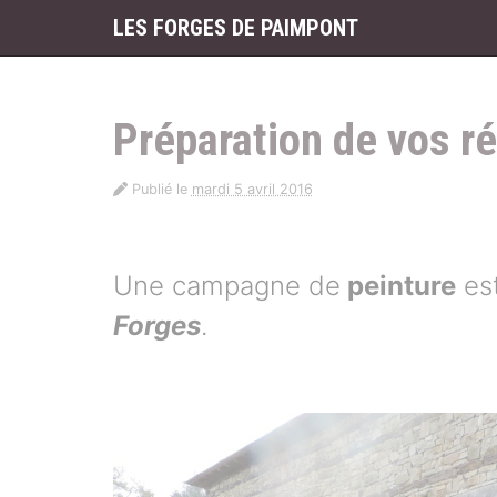
Panneau de gestion des cookies
LES FORGES DE PAIMPONT
aller au contenu
Préparation de vos r
Publié le
mardi 5 avril 2016
Une campagne de
peinture
est
Forges
.