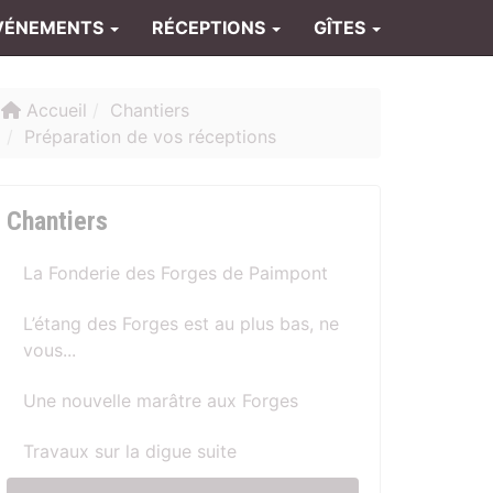
VÉNEMENTS
RÉCEPTIONS
GÎTES
Accueil
Chantiers
Préparation de vos réceptions
Chantiers
La Fonderie des Forges de Paimpont
L’étang des Forges est au plus bas, ne
vous...
Une nouvelle marâtre aux Forges
Travaux sur la digue suite