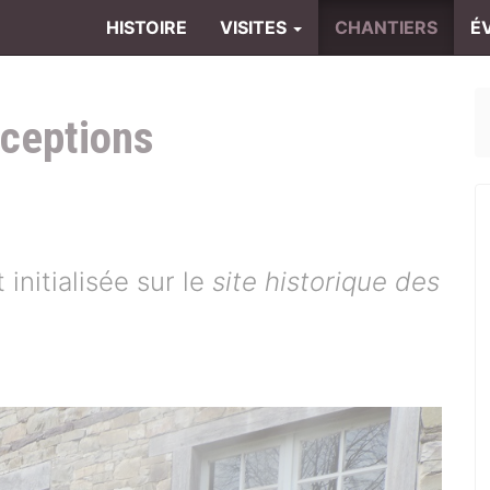
HISTOIRE
VISITES
CHANTIERS
É
éceptions
 initialisée sur le
site historique des