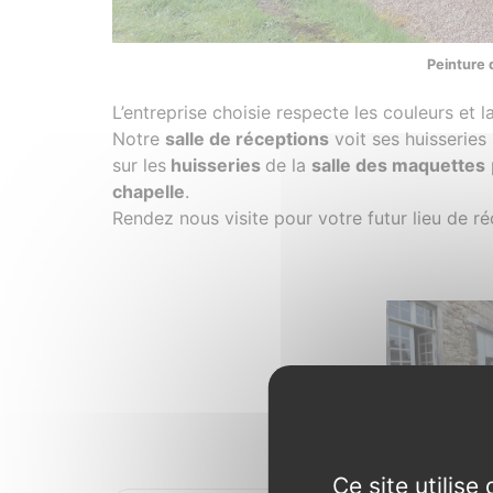
Peinture 
L’entreprise choisie respecte les couleurs et l
Notre
salle de réceptions
voit ses huisseries
sur les
huisseries
de la
salle des maquettes
chapelle
.
Rendez nous visite pour votre futur lieu de ré
Photos
Ce site utilis