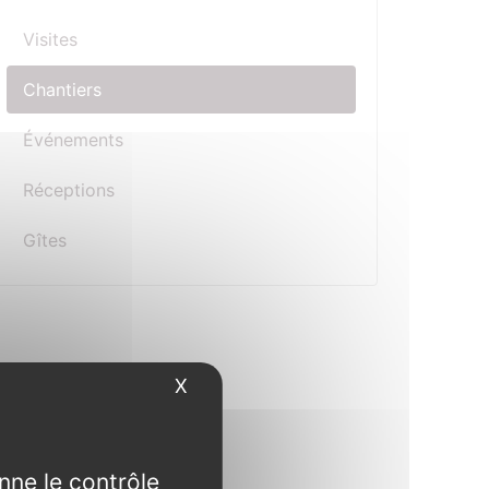
Visites
Chantiers
Événements
Réceptions
Gîtes
X
Masquer le bandeau des cookies
nne le contrôle