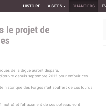
HISTOIRE
VISITES
CHANTIERS
É
 le projet de
ges
riques de la digue auront disparu.
d’œuvre depuis septembre 2013 pour enfouir ces
site historique des Forges n’ait souffert de ces lourds
d’1 mètre) et l’effacement de ces poteaux vont