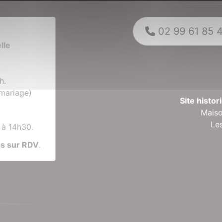
02 99 61 85 
6
lle
h.
(mariage)
Site histo
Maiso
Le
 à 14h30.
rs sur RDV
.