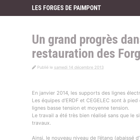
Panneau de gestion des cookies
LES FORGES DE PAIMPONT
aller au contenu
Un grand progrès dans
restauration des For
Publié le
samedi 14 décembre 2013
En janvier 2014, les supports des lignes élect
Les équipes d’ERDF et CEGELEC sont à pied 
lignes basse tension et moyenne tension.
Le travail a été très bien réalisé sans que le 
travaux.
Ainsi, le nouveau niveau de l’étang (abaissé 