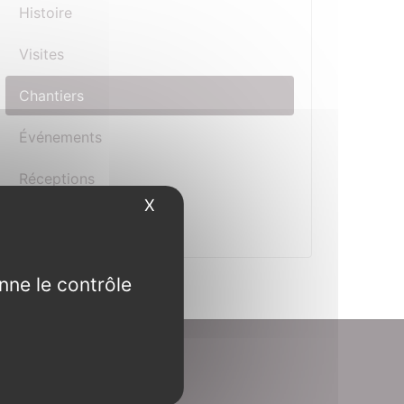
Histoire
Visites
Chantiers
Événements
Réceptions
X
Masquer le bandeau des cookies
Gîtes
nne le contrôle
Contact