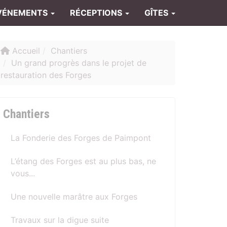
VÉNEMENTS
RÉCEPTIONS
GÎTES
Accueil
Chantiers
Un grand progrès dans le projet de
restauration des Forges
Chantiers
La Fonderie des Forges de Paimpont
L’étang des Forges est au plus bas, ne
vous...
Une nouvelle marâtre aux Forges
Travaux sur la digue suite