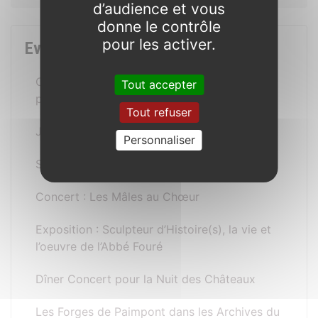
d’audience et vous
donne le contrôle
pour les activer.
Evènements
Concert pour les 20 ans d’ouverture au
Tout accepter
public des Forges
Tout refuser
Journées Européennes du Patrimoine
Personnaliser
Salon du mariage aux Forges de Paimpont
Concert : Les Mâles au Chœur
Exposition : Sculpteur d’Histoire(s), la vie et
l’oeuvre de l’Abbé Fouré
Dîner Concert pour la Nuit des Châteaux
Les Forges de Paimpont dans les Archives du