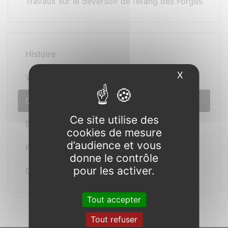
Travaux sur le déversoir de l’étang des Forges
Histoire
X
Masquer l
Visites
Chantiers
Ce site utilise des
Événements
cookies de mesure
d’audience et vous
Réceptions
donne le contrôle
pour les activer.
Gîtes
Tout accepter
Tout refuser