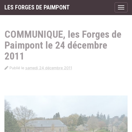
Panneau de gestion des cookies
LES FORGES DE PAIMPONT
Affic
aller au contenu
COMMUNIQUE, les Forges de
Paimpont le 24 décembre
2011
Publié le
samedi 24 décembre 2011