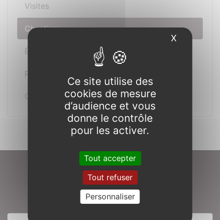
Visites
Chantiers
X
Masquer l
Événements
Réceptions
Ce site utilise des
cookies de mesure
Gîtes
d’audience et vous
donne le contrôle
pour les activer.
Tout accepter
Tout refuser
Préparer votre visite
Personnaliser