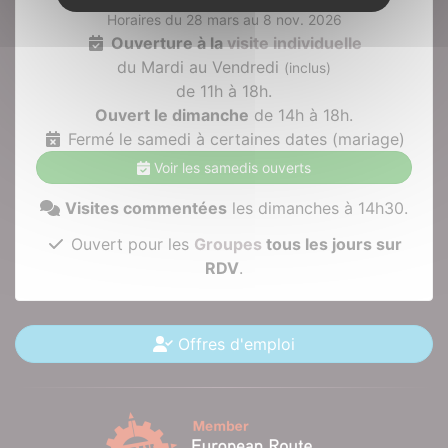
Horaires du 28 mars au 8 nov. 2026
Ouverture à la
visite individuelle
du Mardi au Vendredi
(inclus)
de 11h à 18h.
Ouvert le dimanche
de 14h à 18h.
Fermé le samedi à certaines dates (mariage)
Voir les samedis ouverts
Visites commentées
les dimanches à 14h30.
Ouvert pour les
Groupes
tous les jours sur
RDV
.
Offres d'emploi