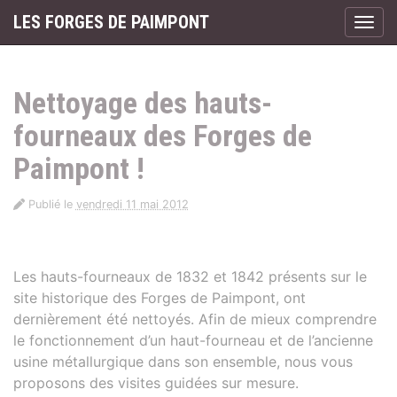
Panneau de gestion des cookies
LES FORGES DE PAIMPONT
Affic
aller au contenu
Nettoyage des hauts-
fourneaux des Forges de
Paimpont !
Publié le
vendredi 11 mai 2012
Les hauts-fourneaux de 1832 et 1842 présents sur le
site historique des Forges de Paimpont, ont
dernièrement été nettoyés. Afin de mieux comprendre
le fonctionnement d’un haut-fourneau et de l’ancienne
usine métallurgique dans son ensemble, nous vous
proposons des visites guidées sur mesure.